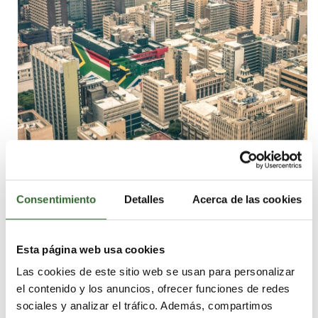
NO INCLUIDO
Consentimiento
Detalles
Acerca de las cookies
Propinas y artículos personales
Comidas y bebidas no especificadas
Esta página web usa cookies
Pasaportes y visados si se requieren
Vacunas y medicamentos si se requieren
Las cookies de este sitio web se usan para personalizar
Vuelos (pero si quieres, podemos incluirlos)
el contenido y los anuncios, ofrecer funciones de redes
Seguro de viajes y seguro médico (pero si quieres, podemos
sociales y analizar el tráfico. Además, compartimos