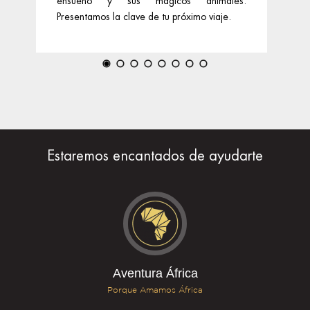
ensueño y sus mágicos animales.
nue
Presentamos la clave de tu próximo viaje.
Estaremos encantados de ayudarte
Aventura África
Porque Amamos África