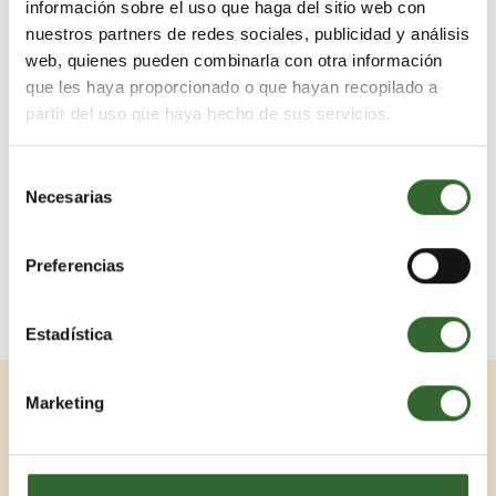
incluirlos)
información sobre el uso que haga del sitio web con
nuestros partners de redes sociales, publicidad y análisis
web, quienes pueden combinarla con otra información
Inspírate con nuestros exclusivos viajes a Sudáfrica haciendo Click
que les haya proporcionado o que hayan recopilado a
aquí.
partir del uso que haya hecho de sus servicios.
Selección
Necesarias
de
consentimiento
‹‹
VOLVER AL BLOG
Preferencias
Estadística
Marketing
Viajes Relacionados
1 / 14