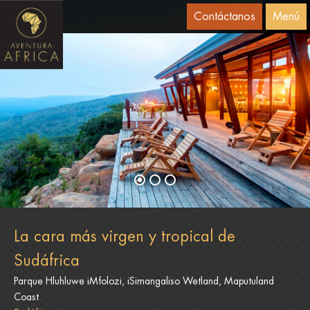
Contáctanos
Menú
La cara más virgen y tropical de
Sudáfrica
Parque Hluhluwe iMfolozi, iSimangaliso Wetland, Maputuland
Coast