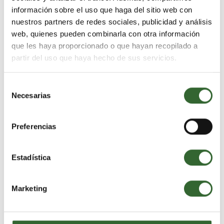
Tu safari de lujo con Aventura África
información sobre el uso que haga del sitio web con
nuestros partners de redes sociales, publicidad y análisis
web, quienes pueden combinarla con otra información
Contamos con varias décadas formando parte del
que les haya proporcionado o que hayan recopilado a
turismo de lujo en África.
partir del uso que haya hecho de sus servicios.
Selección
Necesarias
de
Tu viaje de safari en África incluye todo para que
consentimiento
puedas viajar con total tranquilidad.
Preferencias
Estadística
Nuestros expertos conocen los campamentos, lodges
y hoteles de lujo incluidos en tu safari.
Marketing