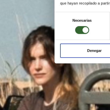
Aven
que hayan recopilado a parti
Selección
Necesarias
de
consentimiento
Denegar