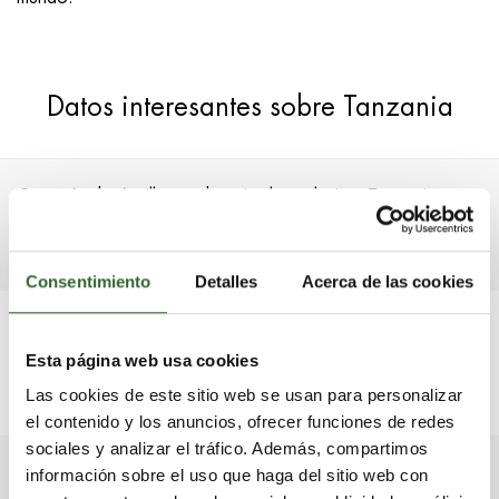
Datos interesantes sobre Tanzania
Con más de 4 millones de animales salvajes, Tanzania
cuenta con la mayor concentración de animales por
kilómetro cuadrado del mundo.
Consentimiento
Detalles
Acerca de las cookies
EL PARQUE NACIONAL RUAHA ES EL HOGAR DE LA
Esta página web usa cookies
MAYOR POBLACIÓN DE ELEFANTES SALVAJES DE ÁFRICA
Las cookies de este sitio web se usan para personalizar
ORIENTAL.
el contenido y los anuncios, ofrecer funciones de redes
sociales y analizar el tráfico. Además, compartimos
La Zona de Conservación de Ngorongoro fue nombrada
información sobre el uso que haga del sitio web con