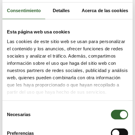
Consentimiento
Detalles
Acerca de las cookies
Esta página web usa cookies
Las cookies de este sitio web se usan para personalizar
el contenido y los anuncios, ofrecer funciones de redes
sociales y analizar el tráfico. Además, compartimos
información sobre el uso que haga del sitio web con
nuestros partners de redes sociales, publicidad y análisis
web, quienes pueden combinarla con otra información
que les haya proporcionado o que hayan recopilado a
partir del uso que haya hecho de sus servicios.
"Gracias Aventura África por ayudarme a
cumplir el sueño de mi infancia. Fue una
experiencia..."
Selección
Necesarias
de
Elisa Darre, España
consentimiento
Preferencias
VER SU HISTORIA