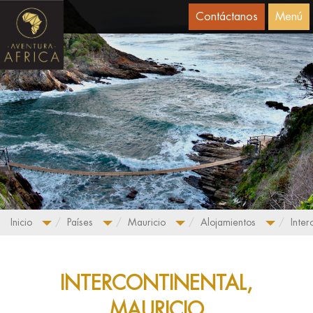
Contáctanos
Menú
Inicio
Países
Mauricio
Alojamientos
Inter
INTERCONTINENTAL,
MAURICIO