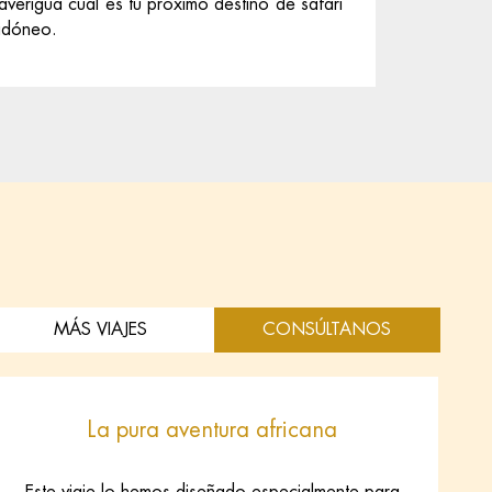
averigua cual es tu próximo destino de safari
un viaje
idóneo.
el tuyo?
MÁS VIAJES
CONSÚLTANOS
La pura aventura africana