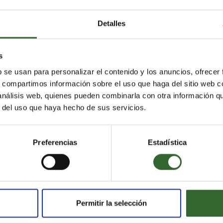
 Los viajeros procedentes de Zambia, y con destino Sudáfrica 
cedía hasta ahora.
Detalles
rmación. Otras organizaciones de salud pueden recomendar preca
s
tén toda la información necesaria para tu próximo
viaje a Zamb
b se usan para personalizar el contenido y los anuncios, ofrecer
s, compartimos información sobre el uso que haga del sitio web 
 análisis web, quienes pueden combinarla con otra información q
r del uso que haya hecho de sus servicios.
Preferencias
Estadística
Permitir la selección
Nuestros post recomendados