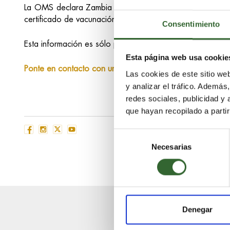
La OMS declara Zambia un país libre de Fiebre Amarilla.
certificado de vacunación de la Fiebre Amarilla como su
Consentimiento
Esta información es sólo para propósitos de guía e info
Esta página web usa cookie
Ponte en contacto con uno de nuestros especialistas
y ob
Las cookies de este sitio we
y analizar el tráfico. Ademá
redes sociales, publicidad y
que hayan recopilado a parti
Selección
Necesarias
de
consentimiento
Denegar