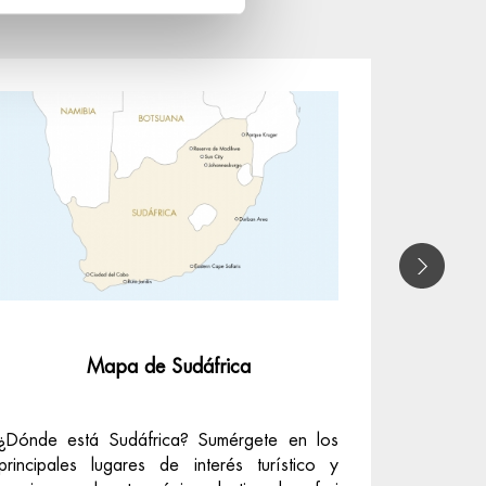
Mapa de Sudáfrica
Viaj
¿Dónde está Sudáfrica? Sumérgete en los
Sudáfric
principales lugares de interés turístico y
pero sob