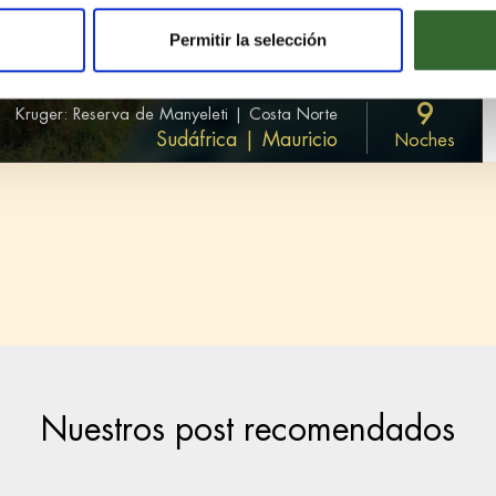
Permitir la selección
9
Kruger: Reserva de Manyeleti | Costa Norte
Sudáfrica | Mauricio
Noches
Nuestros post recomendados