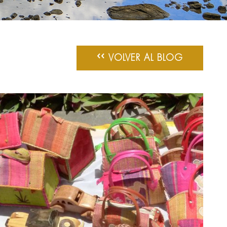
‹‹
VOLVER AL BLOG