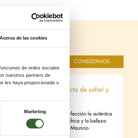
Acerca de las cookies
MÁS VIAJES
CONSÚLTANOS
 funciones de redes sociales
con nuestros partners de
ue les haya proporcionado o
La combinación perfecta de safari y
playa
Marketing
Un viaje que combina a la perfección la auténtica
experiencia de Safari en África y la belleza
paradisiaca de Isla Mauricio.