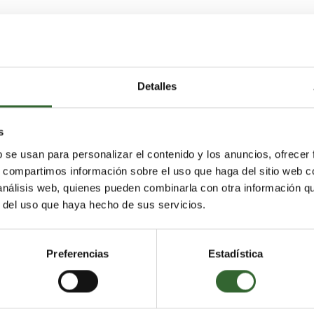
Detalles
Viajes Relacionados
s
1 / 3
SIGUIENTE VIAJE
b se usan para personalizar el contenido y los anuncios, ofrecer
s, compartimos información sobre el uso que haga del sitio web 
 análisis web, quienes pueden combinarla con otra información q
r del uso que haya hecho de sus servicios.
Preferencias
Estadística