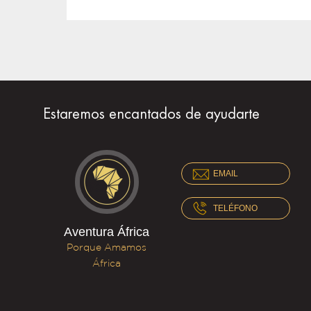
Estaremos encantados de ayudarte
EMAIL
TELÉFONO
Aventura África
Porque Amamos
África