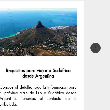
Requisitos para viajar a Sudáfrica
Difer
desde Argentina
Conoce al detalle, toda la información para
La clave 
tu próximo viaje de lujo a Sudáfrica desde
Público o
Argentina. Tenemos el contacto de tu
su marav
Embajada.
nosotros.