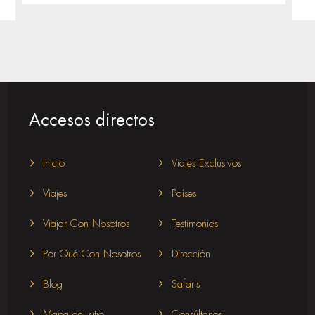
Accesos directos
Inicio
Viajes Exclusivos
Viajes
Países
Viajar Con Nosotros
Testimonios
Por Qué Con Nosotros
Dirección
Blog
Safaris
Mapa del sitio
Consúltanos