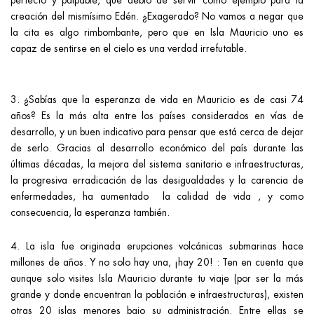
perfecto y palpable, que debió de servir como ejemplo para la
creación del mismísimo Edén. ¿Exagerado? No vamos a negar que
la cita es algo rimbombante, pero que en Isla Mauricio uno es
capaz de sentirse en el cielo es una verdad irrefutable.
3. ¿Sabías que la esperanza de vida en Mauricio es de casi 74
años? Es la más alta entre los países considerados en vías de
desarrollo, y un buen indicativo para pensar que está cerca de dejar
de serlo. Gracias al desarrollo económico del país durante las
últimas décadas, la mejora del sistema sanitario e infraestructuras,
la progresiva erradicación de las desigualdades y la carencia de
enfermedades, ha aumentado la calidad de vida , y como
consecuencia, la esperanza también.
4. La isla fue originada erupciones volcánicas submarinas hace
millones de años. Y no solo hay una, ¡hay 20! : Ten en cuenta que
aunque solo visites Isla Mauricio durante tu viaje (por ser la más
grande y donde encuentran la población e infraestructuras), existen
otras 20 islas menores bajo su administración. Entre ellas se