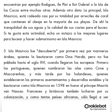
encuentran por ejemplo Rodigues, Ile Plat e Ilot Gabriel o la Isla de
los Cocos entre muchas otras. Además otro dato: La principal, Isla
Mauricio, está rodeada casi por su totalidad por arrecifes de coral
que contienen el oleaje en la mayoría de sus playas. De ahí la
tranquilidad de sus aguas y la calidad de sus costas para el buceo.
Si te gusta esta actividad, echa un vistazo a los mejores lugares
para bucear y hacer submarinismo en Isla Mauricio.
5. Isla Mauricio fue "descubierta" por primera vez por marineros
árabes, quienes la bautizaron como Dina Harobi, pero no fue
poblada hasta el siglo XVI, cuando llegaron los europeos. Primero
los portugueses, quienen nombraron las islas como Cirne y
Mascarenhas, y más tarde por los holandeses, quienes
establecieron los primeros asentamientos y desarrollos estables y la
bautizaron como Isla Mauricio en 1598 en honor al príncipe Maurits
van Nassau. Franceses y británicos también lucharon por su
colonización, y como tantos países africanos, sólo llegó a ser
independiente de forma bastante reciente, en 1968.