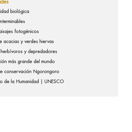
ades
sidad biológica
interminables
isajes fotogénicos
e acacias y verdes hiervas
 herbívoros y depredadores
ción más grande del mundo
de conservación Ngorongoro
nio de la Humanidad | UNESCO