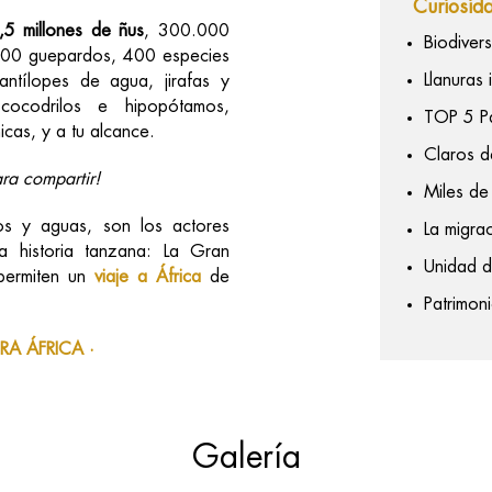
Curiosid
5 millones de ñus
, 300.000
Biodiver
500 guepardos, 400 especies
Llanuras 
ntílopes de agua, jirafas y
cocodrilos e hipopótamos,
TOP 5 Pa
icas, y a tu alcance.
Claros d
ara compartir!
Miles de
os y aguas, son los actores
La migra
la historia tanzana: La Gran
Unidad 
 permiten un
viaje a África
de
Patrimo
RA ÁFRICA ·
Galería