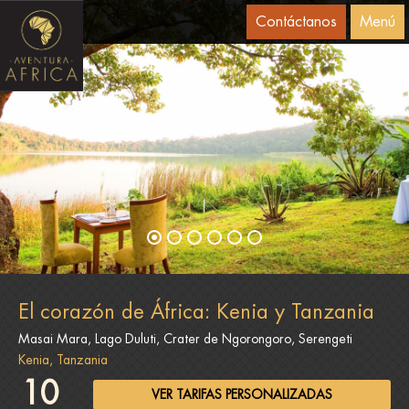
Contáctanos
Menú
El corazón de África: Kenia y Tanzania
Masai Mara, Lago Duluti, Crater de Ngorongoro, Serengeti
Kenia, Tanzania
10
VER TARIFAS PERSONALIZADAS