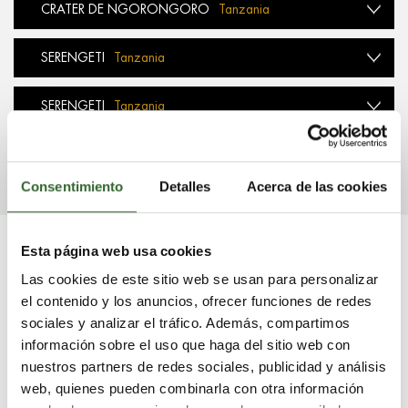
CRATER DE NGORONGORO
Tanzania
SERENGETI
Tanzania
SERENGETI
Tanzania
MASAI MARA
Kenia
Consentimiento
Detalles
Acerca de las cookies
Esta página web usa cookies
Tu safari de lujo con Aventura África
Las cookies de este sitio web se usan para personalizar
el contenido y los anuncios, ofrecer funciones de redes
sociales y analizar el tráfico. Además, compartimos
Contamos con varias décadas formando parte del
información sobre el uso que haga del sitio web con
turismo de lujo en África.
nuestros partners de redes sociales, publicidad y análisis
web, quienes pueden combinarla con otra información