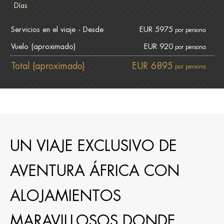
Días
Servicios en el viaje - Desde
EUR 5975
por persona
Vuelo (aproximado)
EUR 920
por persona
Total (aproximado)
EUR 6895
por persona
UN VIAJE EXCLUSIVO DE
AVENTURA ÁFRICA CON
ALOJAMIENTOS
MARAVILLOSOS DONDE