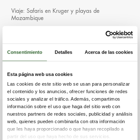
Viaje: Safaris en Kruger y playas de
Mozambique
"La experiencia ha sido increíble. Sólo
tenemos palabras de agradecimiento para
todos..."
Consentimiento
Detalles
Acerca de las cookies
‐ José Gómez y amigos, España
Esta página web usa cookies
VER TODOS LOS TESTIMONIOS
Las cookies de este sitio web se usan para personalizar
el contenido y los anuncios, ofrecer funciones de redes
sociales y analizar el tráfico. Además, compartimos
información sobre el uso que haga del sitio web con
nuestros partners de redes sociales, publicidad y análisis
Conoce los destinos y alojamientos de
web, quienes pueden combinarla con otra información
este Gran Viaje
que les haya proporcionado o que hayan recopilado a
partir del uso que haya hecho de sus servicios.