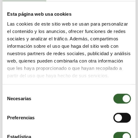
Esta página web usa cookies
Las cookies de este sitio web se usan para personalizar
el contenido y los anuncios, ofrecer funciones de redes
sociales y analizar el tráfico. Además, compartimos
información sobre el uso que haga del sitio web con
nuestros partners de redes sociales, publicidad y análisis
"Gracias Aventura África por ayudarme a
web, quienes pueden combinarla con otra información
cumplir el sueño de mi infancia. Fue una
que les haya proporcionado o que hayan recopilado a
experiencia..."
partir del uso que haya hecho de sus servicios.
Elisa Darre, España
Selección
Necesarias
de
VER SU HISTORIA
consentimiento
Preferencias
Anterior
Siguiente
Estadística