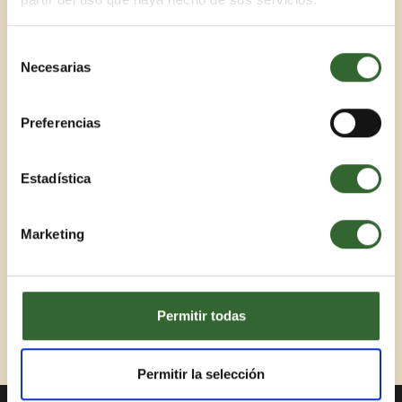
Un viaje muy cómodo que combina el Parque
Nacional Kruger en Sudáfrica con el paraíso
Selección
tropical de la Isla de Bazaruto en
Necesarias
de
Mozambique.
consentimiento
Explora la sabana africana a través de
auténticos safaris en todoterrenos, y relájate
Preferencias
en las playas vírgenes de arena blanca de
Bazaruto.
Estadística
Ver destinos
Marketing
VER VIAJE
CONSÚLTANOS
MÁS VIAJES
Permitir todas
Permitir la selección