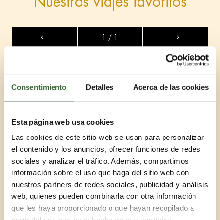
Nuestros viajes favoritos
1 / 1
Consentimiento
Detalles
Acerca de las cookies
Esta página web usa cookies
Las cookies de este sitio web se usan para personalizar
el contenido y los anuncios, ofrecer funciones de redes
sociales y analizar el tráfico. Además, compartimos
información sobre el uso que haga del sitio web con
nuestros partners de redes sociales, publicidad y análisis
web, quienes pueden combinarla con otra información
Safaris en Kruger y playas de Mozambique
que les haya proporcionado o que hayan recopilado a
partir del uso que haya hecho de sus servicios.