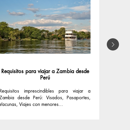
Requisitos para viajar a Zambia desde
Requisi
Perú
Requisitos imprescindibles para viajar a
Requisi
Zambia desde Perú: Visados, Pasaportes,
Argentin
Vacunas, Viajes con menores...
Viajes co