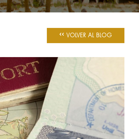
‹‹
VOLVER AL BLOG