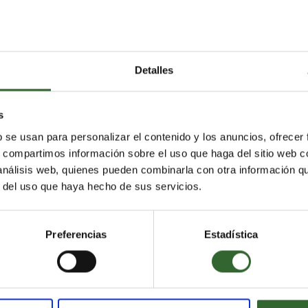
Detalles
es a su partida o en tránsito por los países con riesgo de tra
n el momento de su llegada. (Tarifa: USD 50 para nacionales de 
s
b se usan para personalizar el contenido y los anuncios, ofrecer
s, compartimos información sobre el uso que haga del sitio web 
.
 análisis web, quienes pueden combinarla con otra información q
r del uso que haya hecho de sus servicios.
 transmisión de la fiebre amarilla dentro de las 12 horas (si no 
motivos médicos.
Preferencias
Estadística
 en todo el país por debajo de los 1800 metros.
rmación. Otras organizaciones de salud pueden recomendar preca