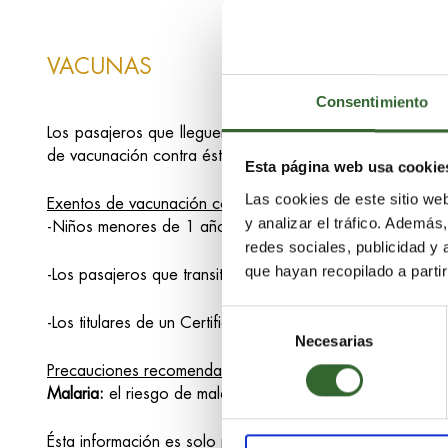
VACUNAS
Consentimiento
Los pasajeros que lleguen dentro de los 6 días posterior
de vacunación contra ésta, están sujetos a vacunación e
Esta página web usa cookie
Las cookies de este sitio we
Exentos de vacunación contra la Fiebre Amarilla:
y analizar el tráfico. Ademá
-Niños menores de 1 año y adultos mayores de 60 años
redes sociales, publicidad y
que hayan recopilado a parti
-Los pasajeros que transiten por los países con riesgo de
Selección
-Los titulares de un Certificado de Contraindicación por 
Necesarias
de
consentimiento
Precauciones recomendadas de salud y vacunación:
Malaria:
el riesgo de malaria existe durante todo el año
Ésta información es solo para propósitos de guía e info